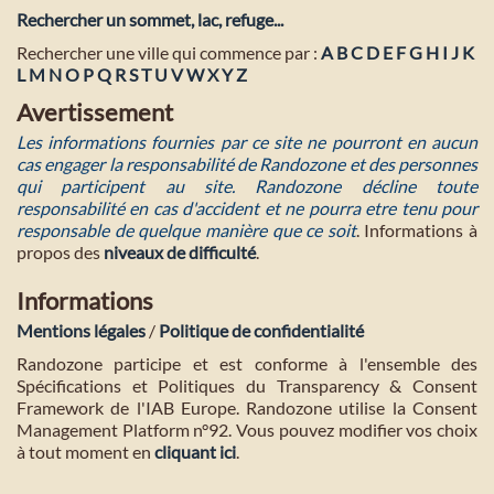
Rechercher un sommet, lac, refuge...
Rechercher une ville qui commence par :
A
B
C
D
E
F
G
H
I
J
K
L
M
N
O
P
Q
R
S
T
U
V
W
X
Y
Z
Avertissement
Les informations fournies par ce site ne pourront en aucun
cas engager la responsabilité de Randozone et des personnes
qui participent au site. Randozone décline toute
responsabilité en cas d'accident et ne pourra etre tenu pour
responsable de quelque manière que ce soit
. Informations à
propos des
niveaux de difficulté
.
Informations
Mentions légales
/
Politique de confidentialité
Randozone participe et est conforme à l'ensemble des
Spécifications et Politiques du Transparency & Consent
Framework de l'IAB Europe. Randozone utilise la Consent
Management Platform n°92. Vous pouvez modifier vos choix
à tout moment en
cliquant ici
.