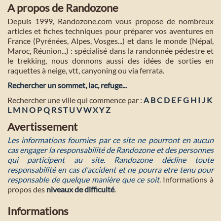
A propos de Randozone
Depuis 1999, Randozone.com vous propose de nombreux
articles et fiches techniques pour préparer vos aventures en
France (Pyrénées, Alpes, Vosges...) et dans le monde (Népal,
Maroc, Réunion...) : spécialisé dans la randonnée pédestre et
le trekking, nous donnons aussi des idées de sorties en
raquettes à neige, vtt, canyoning ou via ferrata.
Rechercher un sommet, lac, refuge...
Rechercher une ville qui commence par :
A
B
C
D
E
F
G
H
I
J
K
L
M
N
O
P
Q
R
S
T
U
V
W
X
Y
Z
Avertissement
Les informations fournies par ce site ne pourront en aucun
cas engager la responsabilité de Randozone et des personnes
qui participent au site. Randozone décline toute
responsabilité en cas d'accident et ne pourra etre tenu pour
responsable de quelque manière que ce soit
. Informations à
propos des
niveaux de difficulté
.
Informations