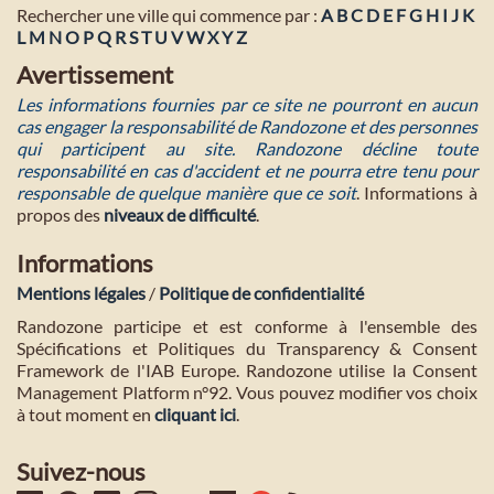
Rechercher une ville qui commence par :
A
B
C
D
E
F
G
H
I
J
K
L
M
N
O
P
Q
R
S
T
U
V
W
X
Y
Z
Avertissement
Les informations fournies par ce site ne pourront en aucun
cas engager la responsabilité de Randozone et des personnes
qui participent au site. Randozone décline toute
responsabilité en cas d'accident et ne pourra etre tenu pour
responsable de quelque manière que ce soit
. Informations à
propos des
niveaux de difficulté
.
Informations
Mentions légales
/
Politique de confidentialité
Randozone participe et est conforme à l'ensemble des
Spécifications et Politiques du Transparency & Consent
Framework de l'IAB Europe. Randozone utilise la Consent
Management Platform n°92. Vous pouvez modifier vos choix
à tout moment en
cliquant ici
.
Suivez-nous