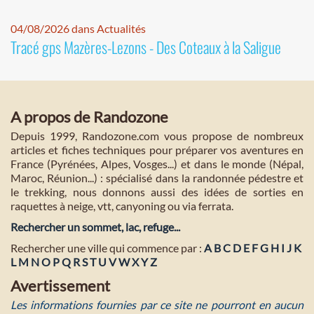
04/08/2026 dans Actualités
Tracé gps Mazères-Lezons - Des Coteaux à la Saligue
A propos de Randozone
Depuis 1999, Randozone.com vous propose de nombreux
articles et fiches techniques pour préparer vos aventures en
France (Pyrénées, Alpes, Vosges...) et dans le monde (Népal,
Maroc, Réunion...) : spécialisé dans la randonnée pédestre et
le trekking, nous donnons aussi des idées de sorties en
raquettes à neige, vtt, canyoning ou via ferrata.
Rechercher un sommet, lac, refuge...
Rechercher une ville qui commence par :
A
B
C
D
E
F
G
H
I
J
K
L
M
N
O
P
Q
R
S
T
U
V
W
X
Y
Z
Avertissement
Les informations fournies par ce site ne pourront en aucun