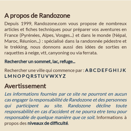
A propos de Randozone
Depuis 1999, Randozone.com vous propose de nombreux
articles et fiches techniques pour préparer vos aventures en
France (Pyrénées, Alpes, Vosges...) et dans le monde (Népal,
Maroc, Réunion...) : spécialisé dans la randonnée pédestre et
le trekking, nous donnons aussi des idées de sorties en
raquettes à neige, vtt, canyoning ou via ferrata.
Rechercher un sommet, lac, refuge...
Rechercher une ville qui commence par :
A
B
C
D
E
F
G
H
I
J
K
L
M
N
O
P
Q
R
S
T
U
V
W
X
Y
Z
Avertissement
Les informations fournies par ce site ne pourront en aucun
cas engager la responsabilité de Randozone et des personnes
qui participent au site. Randozone décline toute
responsabilité en cas d'accident et ne pourra etre tenu pour
responsable de quelque manière que ce soit
. Informations à
propos des
niveaux de difficulté
.