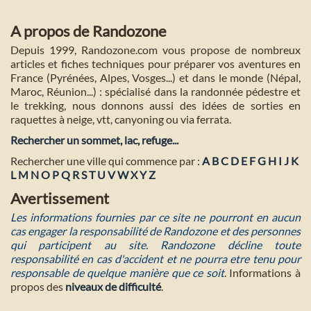
A propos de Randozone
Depuis 1999, Randozone.com vous propose de nombreux
articles et fiches techniques pour préparer vos aventures en
France (Pyrénées, Alpes, Vosges...) et dans le monde (Népal,
Maroc, Réunion...) : spécialisé dans la randonnée pédestre et
le trekking, nous donnons aussi des idées de sorties en
raquettes à neige, vtt, canyoning ou via ferrata.
Rechercher un sommet, lac, refuge...
Rechercher une ville qui commence par :
A
B
C
D
E
F
G
H
I
J
K
L
M
N
O
P
Q
R
S
T
U
V
W
X
Y
Z
Avertissement
Les informations fournies par ce site ne pourront en aucun
cas engager la responsabilité de Randozone et des personnes
qui participent au site. Randozone décline toute
responsabilité en cas d'accident et ne pourra etre tenu pour
responsable de quelque manière que ce soit
. Informations à
propos des
niveaux de difficulté
.