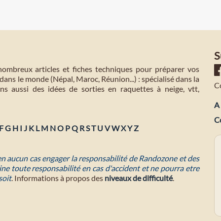
S
mbreux articles et fiches techniques pour préparer vos
dans le monde (Népal, Maroc, Réunion...) : spécialisé dans la
C
s aussi des idées de sorties en raquettes à neige, vtt,
A 
C
F
G
H
I
J
K
L
M
N
O
P
Q
R
S
T
U
V
W
X
Y
Z
 en aucun cas engager la responsabilité de Randozone et des
ne toute responsabilité en cas d'accident et ne pourra etre
soit
. Informations à propos des
niveaux de difficulté
.