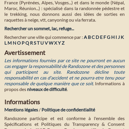
France (Pyrénées, Alpes, Vosges...) et dans le monde (Népal,
Maroc, Réunion...) : spécialisé dans la randonnée pédestre et
le trekking, nous donnons aussi des idées de sorties en
raquettes à neige, vtt, canyoning ou via ferrata.
Rechercher un sommet, lac, refuge...
Rechercher une ville qui commence par :
A
B
C
D
E
F
G
H
I
J
K
L
M
N
O
P
Q
R
S
T
U
V
W
X
Y
Z
Avertissement
Les informations fournies par ce site ne pourront en aucun
cas engager la responsabilité de Randozone et des personnes
qui participent au site. Randozone décline toute
responsabilité en cas d'accident et ne pourra etre tenu pour
responsable de quelque manière que ce soit
. Informations à
propos des
niveaux de difficulté
.
Informations
Mentions légales
/
Politique de confidentialité
Randozone participe et est conforme à l'ensemble des
Spécifications et Politiques du Transparency & Consent