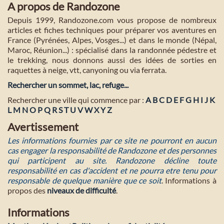
A propos de Randozone
Depuis 1999, Randozone.com vous propose de nombreux
articles et fiches techniques pour préparer vos aventures en
France (Pyrénées, Alpes, Vosges...) et dans le monde (Népal,
Maroc, Réunion...) : spécialisé dans la randonnée pédestre et
le trekking, nous donnons aussi des idées de sorties en
raquettes à neige, vtt, canyoning ou via ferrata.
Rechercher un sommet, lac, refuge...
Rechercher une ville qui commence par :
A
B
C
D
E
F
G
H
I
J
K
L
M
N
O
P
Q
R
S
T
U
V
W
X
Y
Z
Avertissement
Les informations fournies par ce site ne pourront en aucun
cas engager la responsabilité de Randozone et des personnes
qui participent au site. Randozone décline toute
responsabilité en cas d'accident et ne pourra etre tenu pour
responsable de quelque manière que ce soit
. Informations à
propos des
niveaux de difficulté
.
Informations