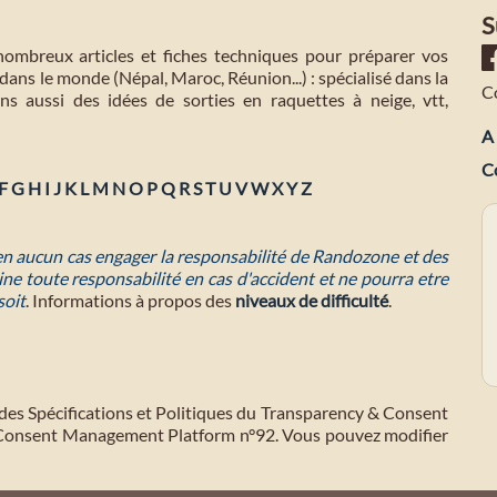
S
mbreux articles et fiches techniques pour préparer vos
dans le monde (Népal, Maroc, Réunion...) : spécialisé dans la
C
s aussi des idées de sorties en raquettes à neige, vtt,
A 
C
F
G
H
I
J
K
L
M
N
O
P
Q
R
S
T
U
V
W
X
Y
Z
 en aucun cas engager la responsabilité de Randozone et des
ne toute responsabilité en cas d'accident et ne pourra etre
soit
. Informations à propos des
niveaux de difficulté
.
des Spécifications et Politiques du Transparency & Consent
 Consent Management Platform n°92. Vous pouvez modifier