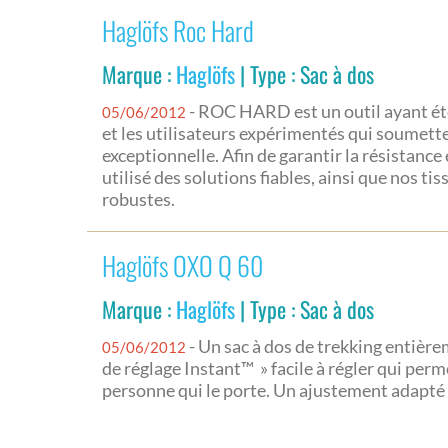
Haglöfs Roc Hard
Marque :
Haglöfs
| Type : Sac à dos
- ROC HARD est un outil ayant ét
05/06/2012
et les utilisateurs expérimentés qui soumett
exceptionnelle. Afin de garantir la résistance
utilisé des solutions fiables, ainsi que nos tis
robustes.
Haglöfs OXO Q 60
Marque :
Haglöfs
| Type : Sac à dos
- Un sac à dos de trekking entièr
05/06/2012
de réglage Instant™ » facile à régler qui perme
personne qui le porte. Un ajustement adapt