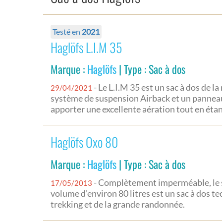
Testé en
2021
Haglöfs L.I.M 35
Marque :
Haglöfs
| Type : Sac à dos
- Le L.I.M 35 est un sac à dos de 
29/04/2021
système de suspension Airback et un pannea
apporter une excellente aération tout en étan
Haglöfs Oxo 80
Marque :
Haglöfs
| Type : Sac à dos
- Complètement imperméable, le s
17/05/2013
volume d’environ 80 litres est un sac à dos te
trekking et de la grande randonnée.