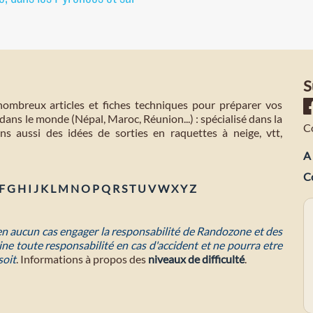
S
mbreux articles et fiches techniques pour préparer vos
dans le monde (Népal, Maroc, Réunion...) : spécialisé dans la
C
s aussi des idées de sorties en raquettes à neige, vtt,
A 
C
F
G
H
I
J
K
L
M
N
O
P
Q
R
S
T
U
V
W
X
Y
Z
 en aucun cas engager la responsabilité de Randozone et des
ne toute responsabilité en cas d'accident et ne pourra etre
soit
. Informations à propos des
niveaux de difficulté
.