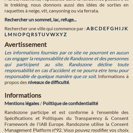
le trekking, nous donnons aussi des idées de sorties en
raquettes à neige, vtt, canyoning ou via ferrata.
Rechercher un sommet, lac, refuge...
Rechercher une ville qui commence par :
A
B
C
D
E
F
G
H
I
J
K
L
M
N
O
P
Q
R
S
T
U
V
W
X
Y
Z
Avertissement
Les informations fournies par ce site ne pourront en aucun
cas engager la responsabilité de Randozone et des personnes
qui participent au site. Randozone décline toute
responsabilité en cas d'accident et ne pourra etre tenu pour
responsable de quelque manière que ce soit
. Informations à
propos des
niveaux de difficulté
.
Informations
Mentions légales
/
Politique de confidentialité
Randozone participe et est conforme à l'ensemble des
Spécifications et Politiques du Transparency & Consent
Framework de l'IAB Europe. Randozone utilise la Consent
Management Platform n°92. Vous pouvez modifier vos choix