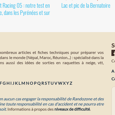
 Racing 05 : notre test en
Lac et pic de la Bernatoire
e, dans les Pyrénées et sur
S
mbreux articles et fiches techniques pour préparer vos
dans le monde (Népal, Maroc, Réunion...) : spécialisé dans la
C
s aussi des idées de sorties en raquettes à neige, vtt,
A 
C
F
G
H
I
J
K
L
M
N
O
P
Q
R
S
T
U
V
W
X
Y
Z
 en aucun cas engager la responsabilité de Randozone et des
ne toute responsabilité en cas d'accident et ne pourra etre
soit
. Informations à propos des
niveaux de difficulté
.