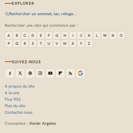
EXPLORER
Rechercher un sommet, lac, refuge…
Rechercher une ville qui commence par :
A
B
C
D
E
F
G
H
I
J
K
L
M
N
O
P
Q
R
S
T
U
V
W
X
Y
Z
SUIVEZ-NOUS
A propos du site
A la une
Flux RSS
Plan du site
Contactez-nous
Concepteur :
Xavier Argeles