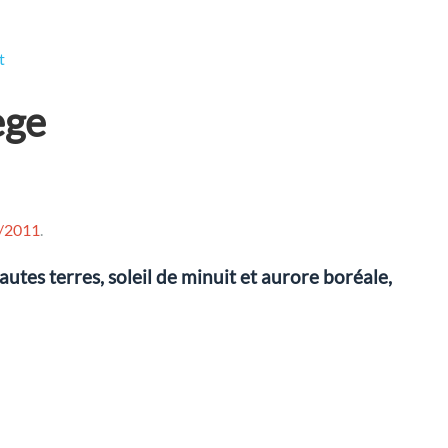
t
ège
/2011
.
autes terres, soleil de minuit et aurore boréale,