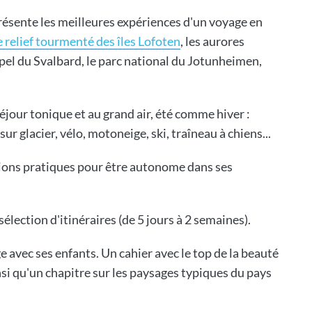
résente les meilleures expériences d'un voyage en
e relief tourmenté des îles Lofoten
, les aurores
pel du Svalbard, le parc national du Jotunheimen,
séjour tonique et au grand air, été comme hiver :
r glacier, vélo, motoneige, ski, traîneau à chiens...
tions pratiques pour être autonome dans ses
élection d'itinéraires (de 5 jours à 2 semaines).
 avec ses enfants. Un cahier avec le top de la beauté
insi qu'un chapitre sur les paysages typiques du pays