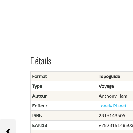
Détails
Format
Topoguide
Type
Voyage
Auteur
Anthony Ham
Editeur
Lonely Planet
ISBN
2816148505
EAN13
978281614850
Partir autour du monde