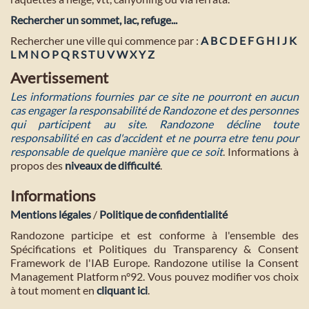
Rechercher un sommet, lac, refuge...
Rechercher une ville qui commence par :
A
B
C
D
E
F
G
H
I
J
K
L
M
N
O
P
Q
R
S
T
U
V
W
X
Y
Z
Avertissement
Les informations fournies par ce site ne pourront en aucun
cas engager la responsabilité de Randozone et des personnes
qui participent au site. Randozone décline toute
responsabilité en cas d'accident et ne pourra etre tenu pour
responsable de quelque manière que ce soit
. Informations à
propos des
niveaux de difficulté
.
Informations
Mentions légales
/
Politique de confidentialité
Randozone participe et est conforme à l'ensemble des
Spécifications et Politiques du Transparency & Consent
Framework de l'IAB Europe. Randozone utilise la Consent
Management Platform n°92. Vous pouvez modifier vos choix
à tout moment en
cliquant ici
.