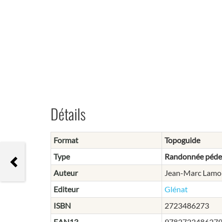
Détails
Format
Topoguide
Type
Randonnée péde
Bornes et Aravis, les plus belles
randonnées
Auteur
Jean-Marc Lamo
Editeur
Glénat
ISBN
2723486273
EAN13
978272348627