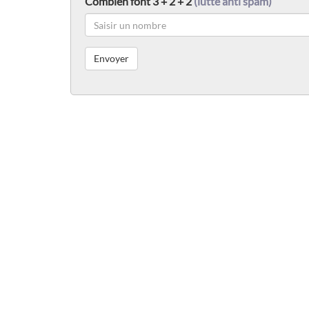
Combien font 3 + 2 + 2
(lutte anti spam)