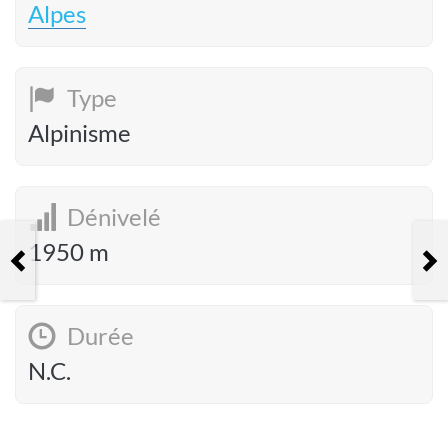
Alpes
Type
Alpinisme
Dénivelé
1950 m
Le Pain de Sucre (3208m) depuis
le refuge Agnel (2580m)
Durée
N.C.