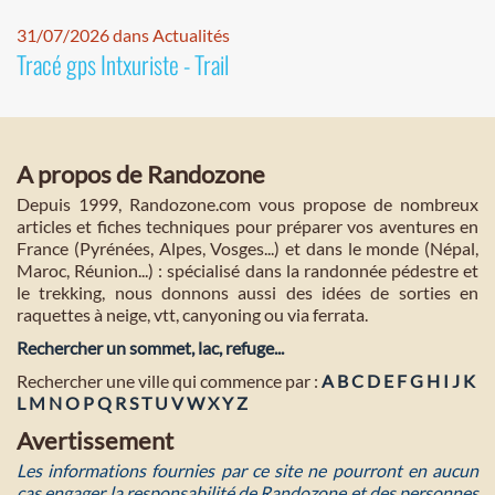
31/07/2026 dans Actualités
Tracé gps Intxuriste - Trail
A propos de Randozone
Depuis 1999, Randozone.com vous propose de nombreux
articles et fiches techniques pour préparer vos aventures en
France (Pyrénées, Alpes, Vosges...) et dans le monde (Népal,
Maroc, Réunion...) : spécialisé dans la randonnée pédestre et
le trekking, nous donnons aussi des idées de sorties en
raquettes à neige, vtt, canyoning ou via ferrata.
Rechercher un sommet, lac, refuge...
Rechercher une ville qui commence par :
A
B
C
D
E
F
G
H
I
J
K
L
M
N
O
P
Q
R
S
T
U
V
W
X
Y
Z
Avertissement
Les informations fournies par ce site ne pourront en aucun
cas engager la responsabilité de Randozone et des personnes