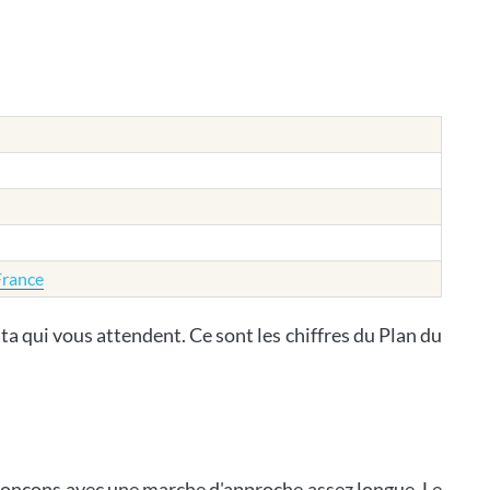
France
a qui vous attendent. Ce sont les chiffres du Plan du
tronçons avec une marche d'approche assez longue. Le