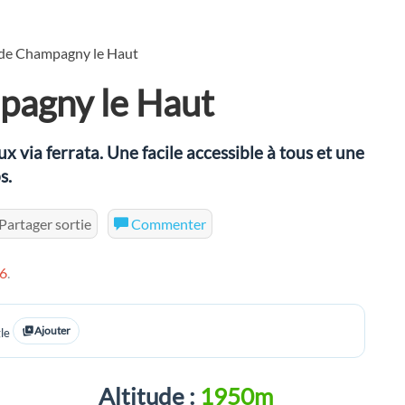
a de Champagny le Haut
mpagny le Haut
ia ferrata. Une facile accessible à tous et une
s.
Partager sortie
Commenter
6
.
Ajouter
le
Altitude :
1950m