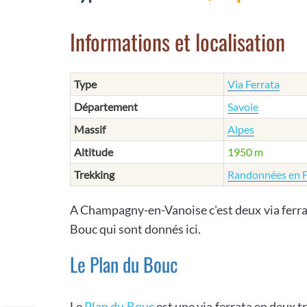
Informations et localisation
Type
Via Ferrata
Département
Savoie
Massif
Alpes
Altitude
1950 m
Trekking
Randonnées en 
A Champagny-en-Vanoise c'est deux via ferrat
Bouc qui sont donnés ici.
Le Plan du Bouc
Le
Plan du Bouc
est une via ferrata en deux 