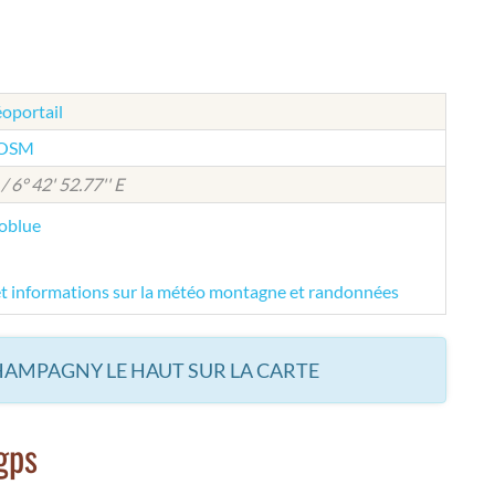
éoportail
e OSM
/ 6° 42' 52.77'' E
éoblue
et informations sur la météo montagne et randonnées
HAMPAGNY LE HAUT SUR LA CARTE
gps