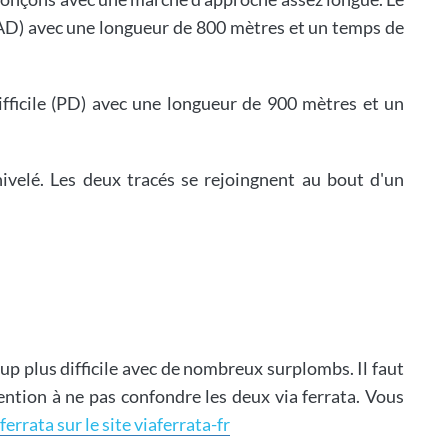
 à AD) avec une longueur de 800 mètres et un temps de
difficile (PD) avec une longueur de 900 mètres et un
ivelé. Les deux tracés se rejoingnent au bout d'un
p plus difficile avec de nombreux surplombs. Il faut
ention à ne pas confondre les deux via ferrata. Vous
ferrata sur le site viaferrata-fr