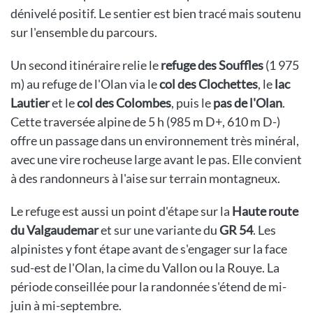
dénivelé positif. Le sentier est bien tracé mais soutenu
sur l'ensemble du parcours.
Un second itinéraire relie le
refuge des Souffles
(1 975
m) au refuge de l'Olan via le
col des Clochettes
, le
lac
Lautier
et le
col des Colombes
, puis le
pas de l'Olan
.
Cette traversée alpine de 5 h (985 m D+, 610 m D-)
offre un passage dans un environnement très minéral,
avec une vire rocheuse large avant le pas. Elle convient
à des randonneurs à l'aise sur terrain montagneux.
Le refuge est aussi un point d'étape sur la
Haute route
du Valgaudemar
et sur une variante du
GR 54
. Les
alpinistes y font étape avant de s'engager sur la face
sud-est de l'Olan, la cime du Vallon ou la Rouye. La
période conseillée pour la randonnée s'étend de mi-
juin à mi-septembre.