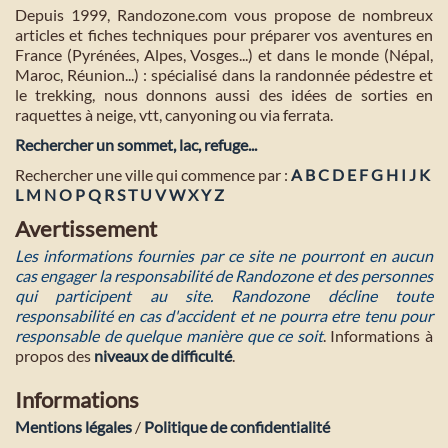
Depuis 1999, Randozone.com vous propose de nombreux
articles et fiches techniques pour préparer vos aventures en
France (Pyrénées, Alpes, Vosges...) et dans le monde (Népal,
Maroc, Réunion...) : spécialisé dans la randonnée pédestre et
le trekking, nous donnons aussi des idées de sorties en
raquettes à neige, vtt, canyoning ou via ferrata.
Rechercher un sommet, lac, refuge...
Rechercher une ville qui commence par :
A
B
C
D
E
F
G
H
I
J
K
L
M
N
O
P
Q
R
S
T
U
V
W
X
Y
Z
Avertissement
Les informations fournies par ce site ne pourront en aucun
cas engager la responsabilité de Randozone et des personnes
qui participent au site. Randozone décline toute
responsabilité en cas d'accident et ne pourra etre tenu pour
responsable de quelque manière que ce soit
. Informations à
propos des
niveaux de difficulté
.
Informations
Mentions légales
/
Politique de confidentialité