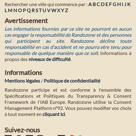
Rechercher une ville qui commence par :
A
B
C
D
E
F
G
H
I
J
K
L
M
N
O
P
Q
R
S
T
U
V
W
X
Y
Z
Avertissement
Les informations fournies par ce site ne pourront en aucun
cas engager la responsabilité de Randozone et des personnes
qui participent au site. Randozone décline toute
responsabilité en cas d'accident et ne pourra etre tenu pour
responsable de quelque manière que ce soit
. Informations à
propos des
niveaux de difficulté
.
Informations
Mentions légales
/
Politique de confidentialité
Randozone participe et est conforme à l'ensemble des
Spécifications et Politiques du Transparency & Consent
Framework de l'IAB Europe. Randozone utilise la Consent
Management Platform n°92. Vous pouvez modifier vos choix
à tout moment en
cliquant ici
.
Suivez-nous