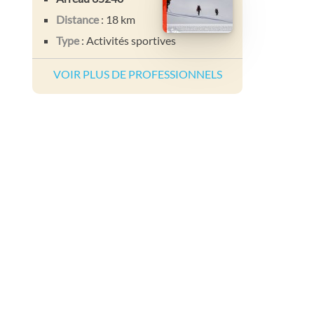
Distance
: 18 km
Type
: Activités sportives
VOIR PLUS DE PROFESSIONNELS