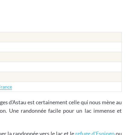
France
ges d'Astau est certainement celle qui nous mène au
on. Une randonnée facile pour un lac immense et
uer la randonnée vers le lac et le
refuge d'Espingo
ou