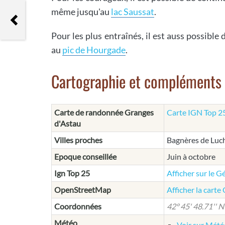
même jusqu'au
lac Saussat
.
Refuge du Clot
Pour les plus entraînés, il est auss possibl
au
pic de Hourgade
.
Cartographie et compléments
Carte de randonnée Granges
Carte IGN Top 2
d'Astau
Villes proches
Bagnères de Luc
Epoque conseillée
Juin à octobre
Ign Top 25
Afficher sur le G
OpenStreetMap
Afficher la cart
Coordonnées
42° 45' 48.71'' N 
Météo
Voir sur Mét