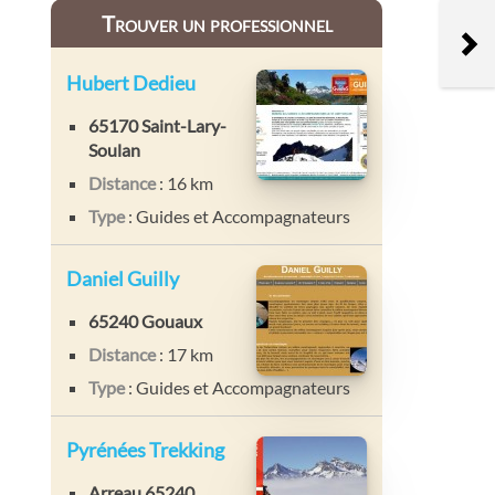
Trouver un professionnel
Hubert Dedieu
65170 Saint-Lary-
Soulan
Distance
: 16 km
Type
: Guides et Accompagnateurs
Daniel Guilly
65240 Gouaux
Distance
: 17 km
Type
: Guides et Accompagnateurs
Pyrénées Trekking
Arreau 65240