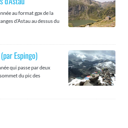
s d'Astau
onnée au format gpx de la
ranges d'Astau au dessus du
 (par Espingo)
née qui passe par deux
 sommet du pic des