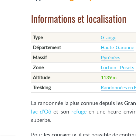
Informations et localisation
Type
Grange
Département
Haute-Garonne
Massif
Pyrénées
Zone
Luchon - Posets
Altitude
1139 m
Trekking
Randonnées en 
La randonnée la plus connue depuis les Gran
lac d'Oô
et son
refuge
en une heure envir
superbe.
Pour les courageux, il est possible de contin