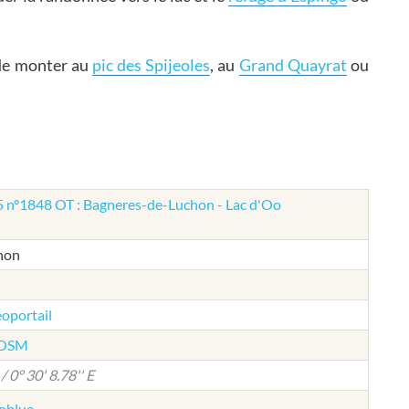
e de monter au
pic des Spijeoles
, au
Grand Quayrat
ou
5 n°1848 OT : Bagneres-de-Luchon - Lac d'Oo
hon
éoportail
e OSM
/ 0° 30' 8.78'' E
éoblue