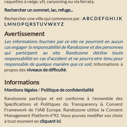
raquettes à neige, vtt, canyoning ou via ferrata.
Rechercher un sommet, lac, refuge...
Rechercher une ville qui commence par :
A
B
C
D
E
F
G
H
I
J
K
L
M
N
O
P
Q
R
S
T
U
V
W
X
Y
Z
Avertissement
Les informations fournies par ce site ne pourront en aucun
cas engager la responsabilité de Randozone et des personnes
qui participent au site. Randozone décline toute
responsabilité en cas d'accident et ne pourra etre tenu pour
responsable de quelque manière que ce soit
. Informations à
propos des
niveaux de difficulté
.
Informations
Mentions légales
/
Politique de confidentialité
Randozone participe et est conforme à l'ensemble des
Spécifications et Politiques du Transparency & Consent
Framework de l'IAB Europe. Randozone utilise la Consent
Management Platform n°92. Vous pouvez modifier vos choix
à tout moment en
cliquant ici
.