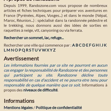
Depuis 1999, Randozone.com vous propose de nombreux
articles et fiches techniques pour préparer vos aventures en
France (Pyrénées, Alpes, Vosges...) et dans le monde (Népal,
Maroc, Réunion...) : spécialisé dans la randonnée pédestre et
le trekking, nous donnons aussi des idées de sorties en
raquettes à neige, vtt, canyoning ou via ferrata.
Rechercher un sommet, lac, refuge...
Rechercher une ville qui commence par :
A
B
C
D
E
F
G
H
I
J
K
L
M
N
O
P
Q
R
S
T
U
V
W
X
Y
Z
Avertissement
Les informations fournies par ce site ne pourront en aucun
cas engager la responsabilité de Randozone et des personnes
qui participent au site. Randozone décline toute
responsabilité en cas d'accident et ne pourra etre tenu pour
responsable de quelque manière que ce soit
. Informations à
propos des
niveaux de difficulté
.
Informations
Mentions légales
/
Politique de confidentialité