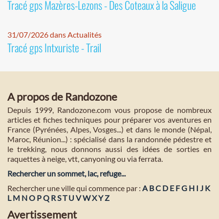
Tracé gps Mazères-Lezons - Des Coteaux à la Saligue
31/07/2026 dans Actualités
Tracé gps Intxuriste - Trail
A propos de Randozone
Depuis 1999, Randozone.com vous propose de nombreux
articles et fiches techniques pour préparer vos aventures en
France (Pyrénées, Alpes, Vosges...) et dans le monde (Népal,
Maroc, Réunion...) : spécialisé dans la randonnée pédestre et
le trekking, nous donnons aussi des idées de sorties en
raquettes à neige, vtt, canyoning ou via ferrata.
Rechercher un sommet, lac, refuge...
Rechercher une ville qui commence par :
A
B
C
D
E
F
G
H
I
J
K
L
M
N
O
P
Q
R
S
T
U
V
W
X
Y
Z
Avertissement