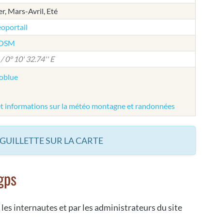
, Mars-Avril, Eté
éoportail
e OSM
/ 0° 10' 32.74'' E
éoblue
et informations sur la météo montagne et randonnées
AIGUILLETTE SUR LA CARTE
gps
 les internautes et par les administrateurs du site