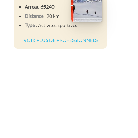
Arreau 65240
Distance
: 20 km
Type
: Activités sportives
VOIR PLUS DE PROFESSIONNELS