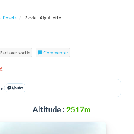
- Posets
Pic de l'Aiguillette
Partager sortie
Commenter
6
.
Ajouter
le
Altitude :
2517m