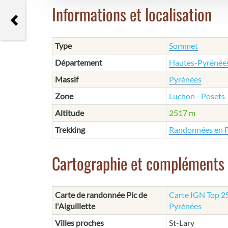
Informations et localisation
Lac de Caillauas
Type
Sommet
Département
Hautes-Pyrénée
Massif
Pyrénées
Zone
Luchon - Posets
Altitude
2517 m
Trekking
Randonnées en 
Cartographie et compléments
Carte de randonnée Pic de
Carte IGN Top 25
l'Aiguillette
Pyrénées
Villes proches
St-Lary