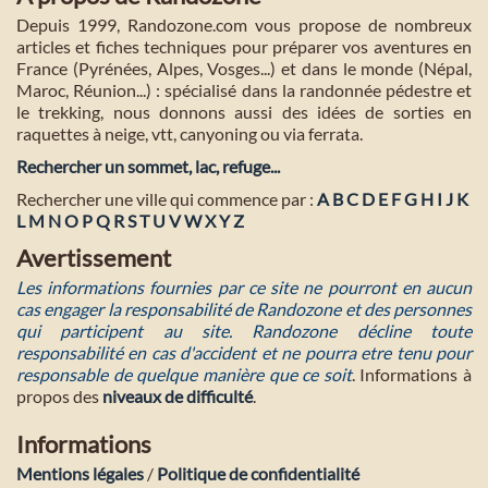
Depuis 1999, Randozone.com vous propose de nombreux
articles et fiches techniques pour préparer vos aventures en
France (Pyrénées, Alpes, Vosges...) et dans le monde (Népal,
Maroc, Réunion...) : spécialisé dans la randonnée pédestre et
le trekking, nous donnons aussi des idées de sorties en
raquettes à neige, vtt, canyoning ou via ferrata.
Rechercher un sommet, lac, refuge...
Rechercher une ville qui commence par :
A
B
C
D
E
F
G
H
I
J
K
L
M
N
O
P
Q
R
S
T
U
V
W
X
Y
Z
Avertissement
Les informations fournies par ce site ne pourront en aucun
cas engager la responsabilité de Randozone et des personnes
qui participent au site. Randozone décline toute
responsabilité en cas d'accident et ne pourra etre tenu pour
responsable de quelque manière que ce soit
. Informations à
propos des
niveaux de difficulté
.
Informations
Mentions légales
/
Politique de confidentialité