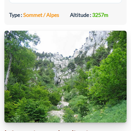
Type :
Sommet / Alpes
Altitude :
3257m