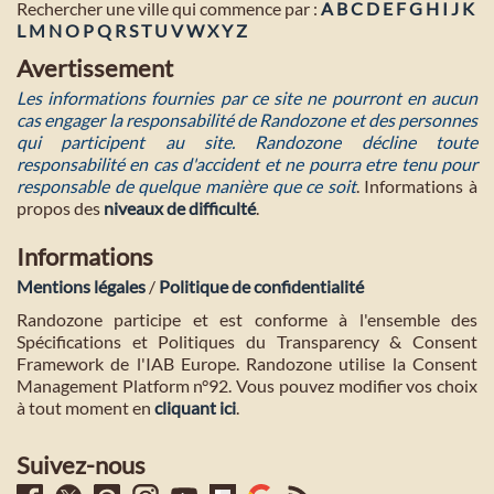
Rechercher une ville qui commence par :
A
B
C
D
E
F
G
H
I
J
K
L
M
N
O
P
Q
R
S
T
U
V
W
X
Y
Z
Avertissement
Les informations fournies par ce site ne pourront en aucun
cas engager la responsabilité de Randozone et des personnes
qui participent au site. Randozone décline toute
responsabilité en cas d'accident et ne pourra etre tenu pour
responsable de quelque manière que ce soit
. Informations à
propos des
niveaux de difficulté
.
Informations
Mentions légales
/
Politique de confidentialité
Randozone participe et est conforme à l'ensemble des
Spécifications et Politiques du Transparency & Consent
Framework de l'IAB Europe. Randozone utilise la Consent
Management Platform n°92. Vous pouvez modifier vos choix
à tout moment en
cliquant ici
.
Suivez-nous