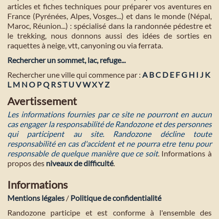
articles et fiches techniques pour préparer vos aventures en
France (Pyrénées, Alpes, Vosges...) et dans le monde (Népal,
Maroc, Réunion...) : spécialisé dans la randonnée pédestre et
le trekking, nous donnons aussi des idées de sorties en
raquettes à neige, vtt, canyoning ou via ferrata.
Rechercher un sommet, lac, refuge...
Rechercher une ville qui commence par :
A
B
C
D
E
F
G
H
I
J
K
L
M
N
O
P
Q
R
S
T
U
V
W
X
Y
Z
Avertissement
Les informations fournies par ce site ne pourront en aucun
cas engager la responsabilité de Randozone et des personnes
qui participent au site. Randozone décline toute
responsabilité en cas d'accident et ne pourra etre tenu pour
responsable de quelque manière que ce soit
. Informations à
propos des
niveaux de difficulté
.
Informations
Mentions légales
/
Politique de confidentialité
Randozone participe et est conforme à l'ensemble des