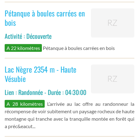
Pétanque à boules carrées en
bois
Activité : Découverte
A 22 kilomètres
Pétanque à boules carrées en bois
Lac Nègre 2354 m - Haute
Vésubie
Lien : Randonnée - Durée : 04:30:00
A 28 kilomètres
L’arrivée au lac offre au randonneur la
récompense de voir subitement un paysage rocheux de haute
montagne qui tranche avec la tranquille montée en forêt qui
a préc&eacut...