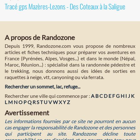
Tracé gps Mazères-Lezons - Des Coteaux à la Saligue
A propos de Randozone
Depuis 1999, Randozone.com vous propose de nombreux
articles et fiches techniques pour préparer vos aventures en
France (Pyrénées, Alpes, Vosges...) et dans le monde (Népal,
Maroc, Réunion...) : spécialisé dans la randonnée pédestre et
le trekking, nous donnons aussi des idées de sorties en
raquettes à neige, vtt, canyoning ou via ferrata.
Rechercher un sommet, lac, refuge...
Rechercher une ville qui commence par :
A
B
C
D
E
F
G
H
I
J
K
L
M
N
O
P
Q
R
S
T
U
V
W
X
Y
Z
Avertissement
Les informations fournies par ce site ne pourront en aucun
cas engager la responsabilité de Randozone et des personnes
qui participent au site. Randozone décline toute
responsabilité en cas d'accident et ne pourra etre tenu pour