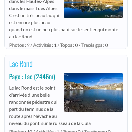
dans les Hautes-Alpes
dans le massif des Alpes.
C'est un très beau lac qui
est encore plus beau
quand on est un peu plus haut sur le sentier qui monte
au lac Rond.
Photos
: 9 /
Activités
: 1 /
Topos
: 0 /
Tracés gps
: 0
Lac Rond
Page : Lac
(2446m)
Le lac Rond est le point
d'arrivée d'une belle
randonnée pédestre qui
part du terminus de la
route après Névache au
niveau du pont sur le ruisseau de la Cula
Photos
: 10 /
Activités
: 1 /
Topos
: 0 /
Tracés gps
: 0