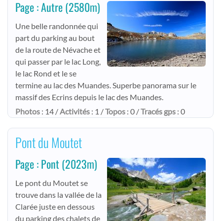
Page : Autre
(2580m)
Une belle randonnée qui
part du parking au bout
de la route de Névache et
qui passer par le lac Long,
le lac Rond et le se
termine au lac des Muandes. Superbe panorama sur le
massif des Ecrins depuis le lac des Muandes.
Photos
: 14 /
Activités
: 1 /
Topos
: 0 /
Tracés gps
: 0
Pont du Moutet
Page : Pont
(2023m)
Le pont du Moutet se
trouve dans la vallée de la
Clarée juste en dessous
du parking des chalets de