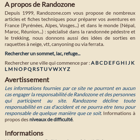
A propos de Randozone
Depuis 1999, Randozone.com vous propose de nombreux
articles et fiches techniques pour préparer vos aventures en
France (Pyrénées, Alpes, Vosges...) et dans le monde (Népal,
Maroc, Réunion...) : spécialisé dans la randonnée pédestre et
le trekking, nous donnons aussi des idées de sorties en
raquettes à neige, vtt, canyoning ou via ferrata.
Rechercher un sommet, lac, refuge...
Rechercher une ville qui commence par :
A
B
C
D
E
F
G
H
I
J
K
L
M
N
O
P
Q
R
S
T
U
V
W
X
Y
Z
Avertissement
Les informations fournies par ce site ne pourront en aucun
cas engager la responsabilité de Randozone et des personnes
qui participent au site. Randozone décline toute
responsabilité en cas d'accident et ne pourra etre tenu pour
responsable de quelque manière que ce soit
. Informations à
propos des
niveaux de difficulté
.
Informations