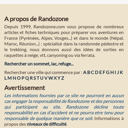
A propos de Randozone
Depuis 1999, Randozone.com vous propose de nombreux
articles et fiches techniques pour préparer vos aventures en
France (Pyrénées, Alpes, Vosges...) et dans le monde (Népal,
Maroc, Réunion...) : spécialisé dans la randonnée pédestre et
le trekking, nous donnons aussi des idées de sorties en
raquettes à neige, vtt, canyoning ou via ferrata.
Rechercher un sommet, lac, refuge...
Rechercher une ville qui commence par :
A
B
C
D
E
F
G
H
I
J
K
L
M
N
O
P
Q
R
S
T
U
V
W
X
Y
Z
Avertissement
Les informations fournies par ce site ne pourront en aucun
cas engager la responsabilité de Randozone et des personnes
qui participent au site. Randozone décline toute
responsabilité en cas d'accident et ne pourra etre tenu pour
responsable de quelque manière que ce soit
. Informations à
propos des
niveaux de difficulté
.