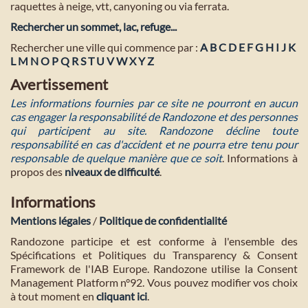
raquettes à neige, vtt, canyoning ou via ferrata.
Rechercher un sommet, lac, refuge...
Rechercher une ville qui commence par :
A
B
C
D
E
F
G
H
I
J
K
L
M
N
O
P
Q
R
S
T
U
V
W
X
Y
Z
Avertissement
Les informations fournies par ce site ne pourront en aucun
cas engager la responsabilité de Randozone et des personnes
qui participent au site. Randozone décline toute
responsabilité en cas d'accident et ne pourra etre tenu pour
responsable de quelque manière que ce soit
. Informations à
propos des
niveaux de difficulté
.
Informations
Mentions légales
/
Politique de confidentialité
Randozone participe et est conforme à l'ensemble des
Spécifications et Politiques du Transparency & Consent
Framework de l'IAB Europe. Randozone utilise la Consent
Management Platform n°92. Vous pouvez modifier vos choix
à tout moment en
cliquant ici
.