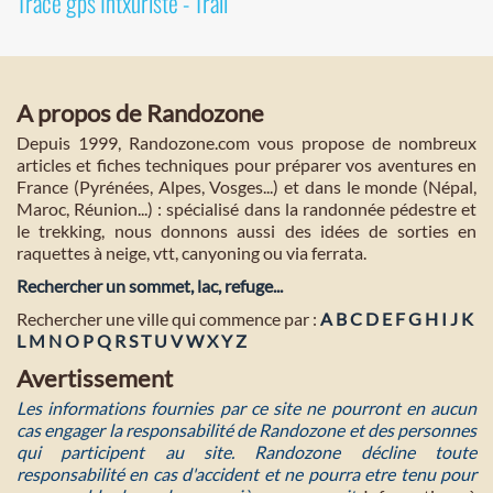
Tracé gps Intxuriste - Trail
A propos de Randozone
Depuis 1999, Randozone.com vous propose de nombreux
articles et fiches techniques pour préparer vos aventures en
France (Pyrénées, Alpes, Vosges...) et dans le monde (Népal,
Maroc, Réunion...) : spécialisé dans la randonnée pédestre et
le trekking, nous donnons aussi des idées de sorties en
raquettes à neige, vtt, canyoning ou via ferrata.
Rechercher un sommet, lac, refuge...
Rechercher une ville qui commence par :
A
B
C
D
E
F
G
H
I
J
K
L
M
N
O
P
Q
R
S
T
U
V
W
X
Y
Z
Avertissement
Les informations fournies par ce site ne pourront en aucun
cas engager la responsabilité de Randozone et des personnes
qui participent au site. Randozone décline toute
responsabilité en cas d'accident et ne pourra etre tenu pour