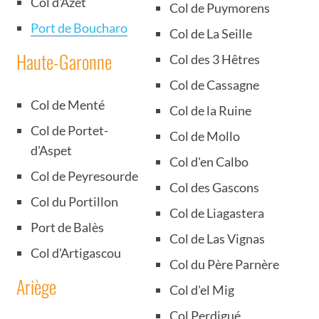
Col d'Azet
Col de Puymorens
Port de Boucharo
Col de La Seille
Haute-Garonne
Col des 3 Hêtres
Col de Cassagne
Col de Menté
Col de la Ruine
Col de Portet-
Col de Mollo
d'Aspet
Col d'en Calbo
Col de Peyresourde
Col des Gascons
Col du Portillon
Col de Liagastera
Port de Balès
Col de Las Vignas
Col d'Artigascou
Col du Père Parnère
Ariège
Col d'el Mig
Col Perdigué