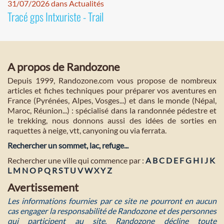
31/07/2026 dans Actualités
Tracé gps Intxuriste - Trail
A propos de Randozone
Depuis 1999, Randozone.com vous propose de nombreux
articles et fiches techniques pour préparer vos aventures en
France (Pyrénées, Alpes, Vosges...) et dans le monde (Népal,
Maroc, Réunion...) : spécialisé dans la randonnée pédestre et
le trekking, nous donnons aussi des idées de sorties en
raquettes à neige, vtt, canyoning ou via ferrata.
Rechercher un sommet, lac, refuge...
Rechercher une ville qui commence par :
A
B
C
D
E
F
G
H
I
J
K
L
M
N
O
P
Q
R
S
T
U
V
W
X
Y
Z
Avertissement
Les informations fournies par ce site ne pourront en aucun
cas engager la responsabilité de Randozone et des personnes
qui participent au site. Randozone décline toute