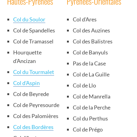
Hautes-Pyrénées
Pyrénées-Orientales
Col du Soulor
Col d'Ares
Col de Spandelles
Col des Auzines
Col de Tramassel
Col des Balistres
Hourquette
Col de Banyuls
d'Ancizan
Pas de la Case
Col du Tourmalet
Col de La Guille
Col d'Aspin
Col de Llo
Col de Beyrede
Col de Manrella
Col de Peyresourde
Col de la Perche
Col des Palomières
Col du Perthus
Col des Bordères
Col de Prégo