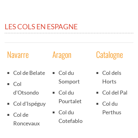
LES COLS EN ESPAGNE
Navarre
Aragon
Catalogne
Col de Belate
Col du
Col dels
Somport
Horts
Col
d'Otsondo
Col du
Col del Pal
Pourtalet
Col d'Ispéguy
Col du
Col du
Perthus
Col de
Cotefablo
Roncevaux