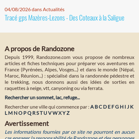
04/08/2026 dans Actualités
Tracé gps Mazères-Lezons - Des Coteaux à la Saligue
A propos de Randozone
Depuis 1999, Randozone.com vous propose de nombreux
articles et fiches techniques pour préparer vos aventures en
France (Pyrénées, Alpes, Vosges...) et dans le monde (Népal,
Maroc, Réunion...) : spécialisé dans la randonnée pédestre et
le trekking, nous donnons aussi des idées de sorties en
raquettes à neige, vtt, canyoning ou via ferrata.
Rechercher un sommet, lac, refuge...
Rechercher une ville qui commence par :
A
B
C
D
E
F
G
H
I
J
K
L
M
N
O
P
Q
R
S
T
U
V
W
X
Y
Z
Avertissement
Les informations fournies par ce site ne pourront en aucun
cas engager la responsabilité de Randozone et des personnes