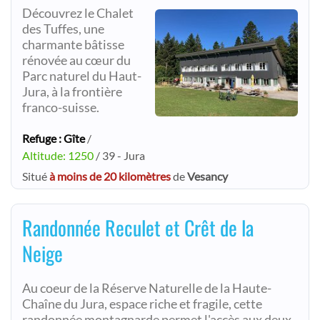
Découvrez le Chalet
des Tuffes, une
charmante bâtisse
rénovée au cœur du
Parc naturel du Haut-
Jura, à la frontière
franco-suisse.
Refuge : Gîte
/
Altitude: 1250
/ 39 - Jura
Situé
à moins de 20 kilomètres
de
Vesancy
Randonnée Reculet et Crêt de la
Neige
Au coeur de la Réserve Naturelle de la Haute-
Chaîne du Jura, espace riche et fragile, cette
randonnée montagnarde permet l'accès aux deux