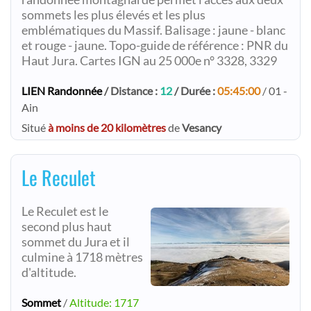
sommets les plus élevés et les plus
emblématiques du Massif. Balisage : jaune - blanc
et rouge - jaune. Topo-guide de référence : PNR du
Haut Jura. Cartes IGN au 25 000e n° 3328, 3329
LIEN Randonnée
/ Distance :
12
/ Durée :
05:45:00
/ 01 -
Ain
Situé
à moins de 20 kilomètres
de
Vesancy
Le Reculet
Le Reculet est le
second plus haut
sommet du Jura et il
culmine à 1718 mètres
d'altitude.
Sommet
/
Altitude: 1717