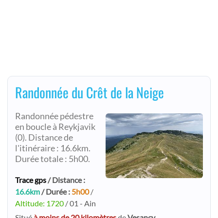
Randonnée du Crêt de la Neige
Randonnée pédestre
en boucle à Reykjavik
(0). Distance de
l'itinéraire : 16.6km.
Durée totale : 5h00.
Trace gps
/ Distance :
16.6km
/ Durée :
5h00
/
Altitude: 1720
/ 01 - Ain
Situé
à moins de 20 kilomètres
de
Vesancy