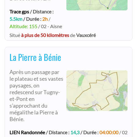
Trace gps
/ Distance :
5.5km
/ Durée :
2h
/
Altitude: 155
/ 02 - Aisne
Situé
à plus de 50 kilomètres
de
Vauxcéré
La Pierre à Bénie
Après un passage par
le plateau et ses vastes
paysages, on
redescend sur Tugny-
et-Pont en
s’approchant du
mégalithe la Pierre à
Bénie.
LIEN Randonnée
/ Distance :
14,3
/ Durée :
04:00:00
/ 02