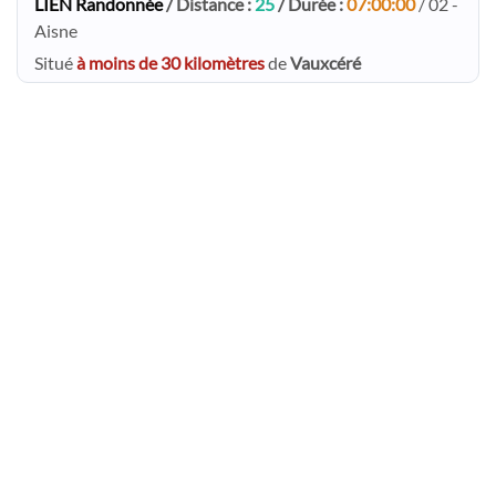
LIEN Randonnée
/ Distance :
25
/ Durée :
07:00:00
/ 02 -
Aisne
Situé
à moins de 30 kilomètres
de
Vauxcéré