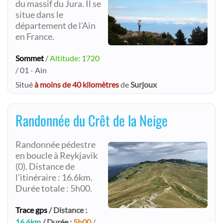
du massif du Jura. Il se
situe dans le
département de l'Ain
en France.
Sommet
/
Altitude: 1720
/ 01 - Ain
Situé
à moins de 40 kilomètres
de
Surjoux
Randonnée du Crêt de la Neige
Randonnée pédestre
en boucle à Reykjavik
(0). Distance de
l'itinéraire : 16.6km.
Durée totale : 5h00.
Trace gps
/ Distance :
16.6km
/ Durée :
5h00
/