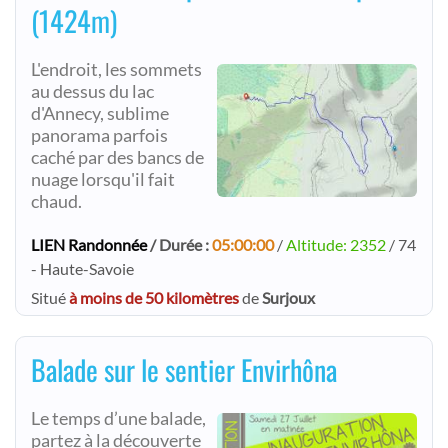
(1424m)
L'endroit, les sommets
au dessus du lac
d'Annecy, sublime
panorama parfois
caché par des bancs de
nuage lorsqu'il fait
chaud.
LIEN Randonnée
/ Durée :
05:00:00
/
Altitude: 2352
/ 74
- Haute-Savoie
Situé
à moins de 50 kilomètres
de
Surjoux
Balade sur le sentier Envirhôna
Le temps d’une balade,
partez à la découverte