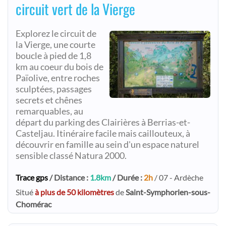
circuit vert de la Vierge
Explorez le circuit de
la Vierge, une courte
boucle à pied de 1,8
km au coeur du bois de
Païolive, entre roches
sculptées, passages
secrets et chênes
remarquables, au
départ du parking des Clairières à Berrias-et-
Casteljau. Itinéraire facile mais caillouteux, à
découvrir en famille au sein d'un espace naturel
sensible classé Natura 2000.
Trace gps
/ Distance :
1.8km
/ Durée :
2h
/ 07 - Ardèche
Situé
à plus de 50 kilomètres
de
Saint-Symphorien-sous-
Chomérac