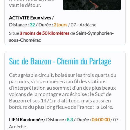
vaut le détour.
ACTIVITE Eaux vives
/
Distance :
32
/ Durée :
2 jours
/ 07 - Ardèche
Situé
à moins de 50 kilomètres
de
Saint-Symphorien-
sous-Chomérac
Suc de Bauzon - Chemin du Partage
Cet agréable circuit, boisé sur les trois quarts du
parcours, vous emmènera au fil des stations
d’interprétation au sommet d’un des plus beaux
volcans de la montagne ardéchoise : le Suc* de
Bauzon et ses 1471m d’altitude, mais aussi en
bordure du plus long fleuve de France : la Loire.
LIEN Randonnée
/ Distance :
8.3
/ Durée :
04:00:00
/ 07 -
Ardèche