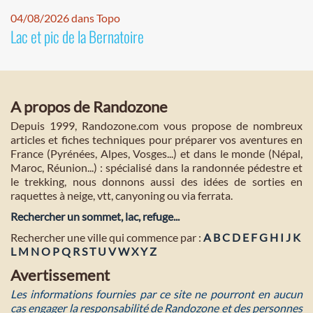
04/08/2026 dans Topo
Lac et pic de la Bernatoire
A propos de Randozone
Depuis 1999, Randozone.com vous propose de nombreux
articles et fiches techniques pour préparer vos aventures en
France (Pyrénées, Alpes, Vosges...) et dans le monde (Népal,
Maroc, Réunion...) : spécialisé dans la randonnée pédestre et
le trekking, nous donnons aussi des idées de sorties en
raquettes à neige, vtt, canyoning ou via ferrata.
Rechercher un sommet, lac, refuge...
Rechercher une ville qui commence par :
A
B
C
D
E
F
G
H
I
J
K
L
M
N
O
P
Q
R
S
T
U
V
W
X
Y
Z
Avertissement
Les informations fournies par ce site ne pourront en aucun
cas engager la responsabilité de Randozone et des personnes