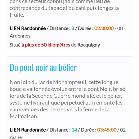
dans ce secteur connu jadis comme lieu de
contrebande du tabac et du café puis longez la
Hulle.
LIEN Randonnée
/ Distance :
8
/ Durée :
02:30:00
/ 08 -
Ardennes
Situé
à plus de 50 kilomètres
de
Rocquigny
Du pont noir au bélier
Non loin du lac de Monampteuil, cette longue
boucle vallonnée évolue entre le pont Noir, brisé
lors de la Seconde Guerre mondiale, et le bélier,
système hydraulique perpétuel qui remonte les
eaux venues des pentes vers la ferme de la
Malmaison.
LIEN Randonnée
/ Distance :
14
/ Durée :
03:45:00
/ 02 -
Aisne