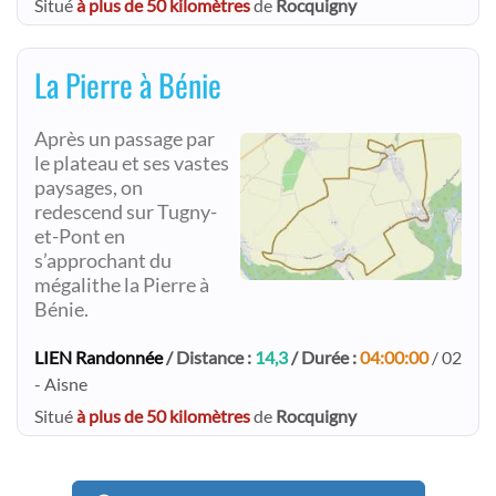
Situé
à plus de 50 kilomètres
de
Rocquigny
La Pierre à Bénie
Après un passage par
le plateau et ses vastes
paysages, on
redescend sur Tugny-
et-Pont en
s’approchant du
mégalithe la Pierre à
Bénie.
LIEN Randonnée
/ Distance :
14,3
/ Durée :
04:00:00
/ 02
- Aisne
Situé
à plus de 50 kilomètres
de
Rocquigny