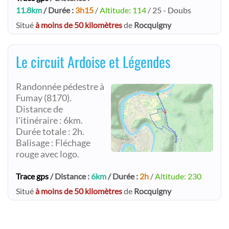
11.8km
/ Durée :
3h15
/
Altitude: 114
/ 25 - Doubs
Situé
à moins de 50 kilomètres
de
Rocquigny
Le circuit Ardoise et Légendes
Randonnée pédestre à
Fumay (8170).
Distance de
l'itinéraire : 6km.
Durée totale : 2h.
Balisage : Fléchage
rouge avec logo.
Trace gps
/ Distance :
6km
/ Durée :
2h
/
Altitude: 230
Situé
à moins de 50 kilomètres
de
Rocquigny