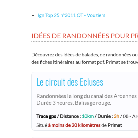
Ign Top 25 nº3011 OT - Vouziers
IDÉES DE RANDONNÉES POUR P
Découvrez des idées de balades, de randonnées ou
des fiches itinéraires au format pdf. Primat se tro
Le circuit des Ecluses
Randonnées le long du canal des Ardennes d
Durée 3 heures. Balisage rouge.
Trace gps
/ Distance :
10km
/ Durée :
3h
/ 08 - A
Situé
à moins de 20 kilomètres
de
Primat