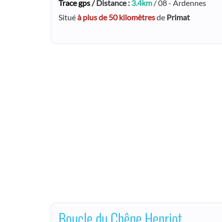
Trace gps
/ Distance :
3.4km
/ 08 - Ardennes
Situé
à plus de 50 kilomètres
de
Primat
Boucle du Chêne Henriot