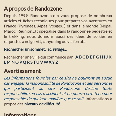
A propos de Randozone
Depuis 1999, Randozone.com vous propose de nombreux
articles et fiches techniques pour préparer vos aventures en
France (Pyrénées, Alpes, Vosges...) et dans le monde (Népal,
Maroc, Réunion...) : spécialisé dans la randonnée pédestre et
le trekking, nous donnons aussi des idées de sorties en
raquettes à neige, vtt, canyoning ou via ferrata.
Rechercher un sommet, lac, refuge...
Rechercher une ville qui commence par :
A
B
C
D
E
F
G
H
I
J
K
L
M
N
O
P
Q
R
S
T
U
V
W
X
Y
Z
Avertissement
Les informations fournies par ce site ne pourront en aucun
cas engager la responsabilité de Randozone et des personnes
qui participent au site. Randozone décline toute
responsabilité en cas d'accident et ne pourra etre tenu pour
responsable de quelque manière que ce soit
. Informations à
propos des
niveaux de difficulté
.
Informations