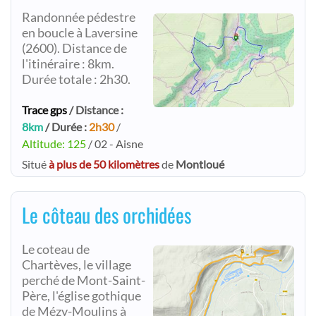
Randonnée pédestre
en boucle à Laversine
(2600). Distance de
l'itinéraire : 8km.
Durée totale : 2h30.
Trace gps
/ Distance :
8km
/ Durée :
2h30
/
Altitude: 125
/ 02 - Aisne
Situé
à plus de 50 kilomètres
de
Montloué
Le côteau des orchidées
Le coteau de
Chartèves, le village
perché de Mont-Saint-
Père, l'église gothique
de Mézy-Moulins à