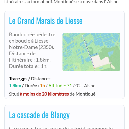
itinéraires au format pdf. Montloué se trouve dans l' Aisne.
Le Grand Marais de Liesse
Randonnée pédestre
en boucle à Liesse-
Notre-Dame (2350).
Distance de
l'itinéraire : 1.8km.
Durée totale : 1h.
Trace gps
/ Distance :
1.8km
/ Durée :
1h
/
Altitude: 71
/ 02 - Aisne
Situé
à moins de 20 kilomètres
de
Montloué
La cascade de Blangy
Ce circuit situé au coeur de la forêt communale