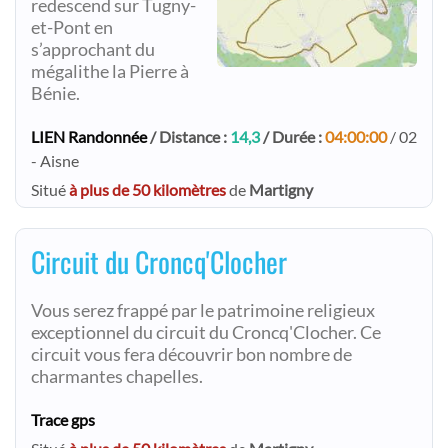
redescend sur Tugny-
et-Pont en
s’approchant du
mégalithe la Pierre à
Bénie.
LIEN Randonnée
/ Distance :
14,3
/ Durée :
04:00:00
/ 02
- Aisne
Situé
à plus de 50 kilomètres
de
Martigny
Circuit du Croncq'Clocher
Vous serez frappé par le patrimoine religieux
exceptionnel du circuit du Croncq'Clocher. Ce
circuit vous fera découvrir bon nombre de
charmantes chapelles.
Trace gps