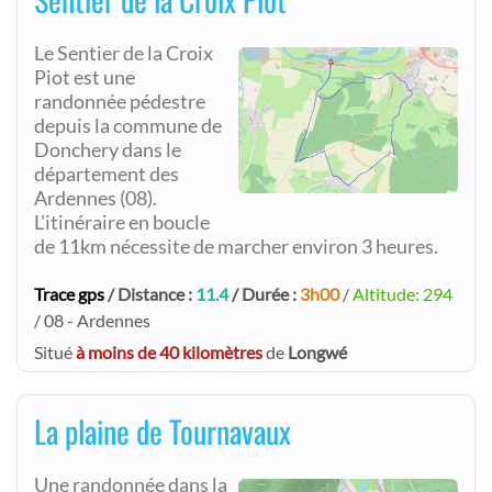
Le Sentier de la Croix
Piot est une
randonnée pédestre
depuis la commune de
Donchery dans le
département des
Ardennes (08).
L'itinéraire en boucle
de 11km nécessite de marcher environ 3 heures.
Trace gps
/ Distance :
11.4
/ Durée :
3h00
/
Altitude: 294
/ 08 - Ardennes
Situé
à moins de 40 kilomètres
de
Longwé
La plaine de Tournavaux
Une randonnée dans la