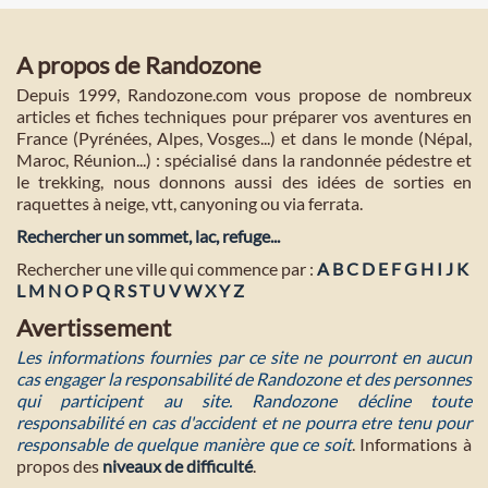
A propos de Randozone
Depuis 1999, Randozone.com vous propose de nombreux
articles et fiches techniques pour préparer vos aventures en
France (Pyrénées, Alpes, Vosges...) et dans le monde (Népal,
Maroc, Réunion...) : spécialisé dans la randonnée pédestre et
le trekking, nous donnons aussi des idées de sorties en
raquettes à neige, vtt, canyoning ou via ferrata.
Rechercher un sommet, lac, refuge...
Rechercher une ville qui commence par :
A
B
C
D
E
F
G
H
I
J
K
L
M
N
O
P
Q
R
S
T
U
V
W
X
Y
Z
Avertissement
Les informations fournies par ce site ne pourront en aucun
cas engager la responsabilité de Randozone et des personnes
qui participent au site. Randozone décline toute
responsabilité en cas d'accident et ne pourra etre tenu pour
responsable de quelque manière que ce soit
. Informations à
propos des
niveaux de difficulté
.