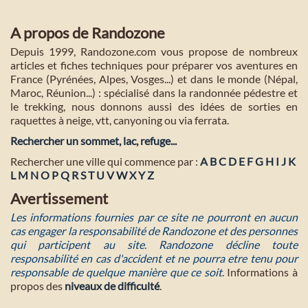
A propos de Randozone
Depuis 1999, Randozone.com vous propose de nombreux
articles et fiches techniques pour préparer vos aventures en
France (Pyrénées, Alpes, Vosges...) et dans le monde (Népal,
Maroc, Réunion...) : spécialisé dans la randonnée pédestre et
le trekking, nous donnons aussi des idées de sorties en
raquettes à neige, vtt, canyoning ou via ferrata.
Rechercher un sommet, lac, refuge...
Rechercher une ville qui commence par :
A
B
C
D
E
F
G
H
I
J
K
L
M
N
O
P
Q
R
S
T
U
V
W
X
Y
Z
Avertissement
Les informations fournies par ce site ne pourront en aucun
cas engager la responsabilité de Randozone et des personnes
qui participent au site. Randozone décline toute
responsabilité en cas d'accident et ne pourra etre tenu pour
responsable de quelque manière que ce soit
. Informations à
propos des
niveaux de difficulté
.