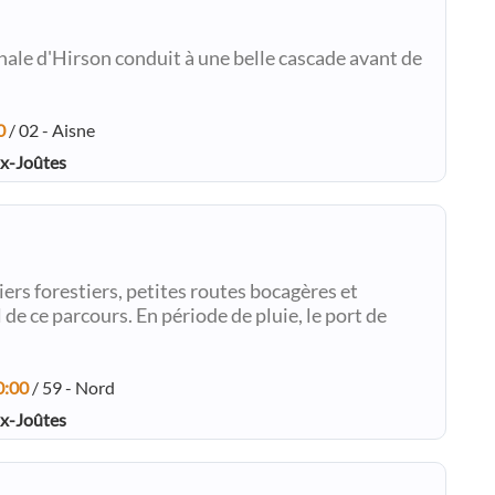
nale d'Hirson conduit à une belle cascade avant de
0
/ 02 - Aisne
ux-Joûtes
iers forestiers, petites routes bocagères et
 de ce parcours. En période de pluie, le port de
0:00
/ 59 - Nord
ux-Joûtes