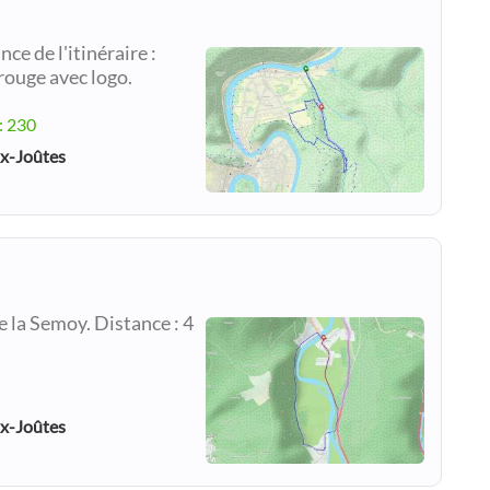
e de l'itinéraire :
 rouge avec logo.
: 230
ux-Joûtes
e la Semoy. Distance : 4
ux-Joûtes