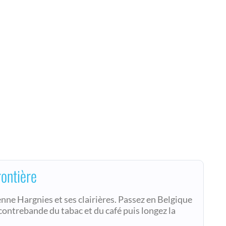
rontière
nne Hargnies et ses clairières. Passez en Belgique
contrebande du tabac et du café puis longez la