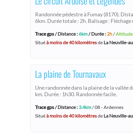
Le circuit Ardoise et Légendes
Randonnée pédestre à Fumay (8170). Distanc
6km. Durée totale : 2h. Balisage : Fléchage
Trace gps
/ Distance :
6km
/ Durée :
2h
/
Altitude
Situé
à moins de 40 kilomètres
de
La Neuville-a
La plaine de Tournavaux
Une randonnée dans la plaine de la vallée d
km. Durée : 1h30. Randonnée facile.
Trace gps
/ Distance :
3.4km
/ 08 - Ardennes
Situé
à moins de 40 kilomètres
de
La Neuville-a