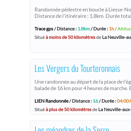
Randonnée pédestre en boucle à Liesse-N
Distance de l'itinéraire : 1.8km. Durée total
Trace gps
/ Distance :
1.8km
/ Durée :
1h
/
Altitu
Situé
à moins de 50 kilomètres
de
La Neuville-a
Les Vergers du Tourteronnais
Une randonnée au départ de la place de l'ég
balade de 16 km pour 4 heures de marche. B
LIEN Randonnée
/ Distance :
16
/ Durée :
04:00:
Situé
à plus de 50 kilomètres
de
La Neuville-aux
Les méandres de la Serre