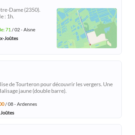
otre-Dame (2350).
e : 1h.
de: 71
/ 02 - Aisne
ux-Joûtes
lise de Tourteron pour découvrir les vergers. Une
alisage jaune (double barre).
00
/ 08 - Ardennes
-Joûtes