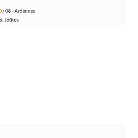
0
/ 08 - Ardennes
ux-Joûtes