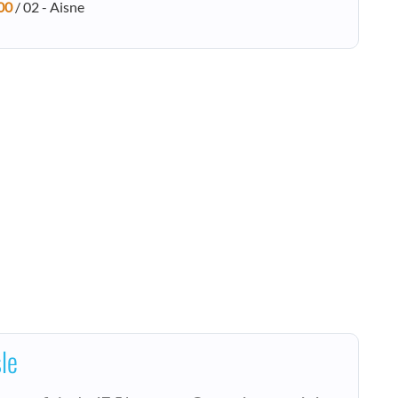
00
/ 02 - Aisne
le