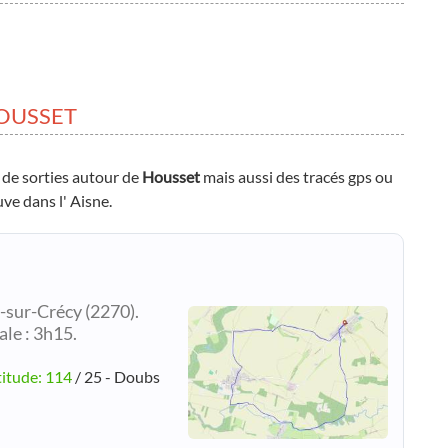
OUSSET
 de sorties autour de
Housset
mais aussi des tracés gps ou
uve dans l' Aisne.
sur-Crécy (2270).
ale : 3h15.
titude: 114
/ 25 - Doubs