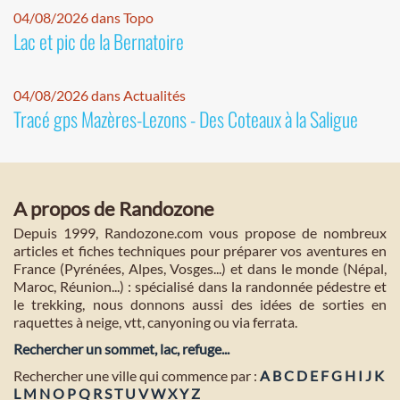
04/08/2026 dans Topo
Lac et pic de la Bernatoire
04/08/2026 dans Actualités
Tracé gps Mazères-Lezons - Des Coteaux à la Saligue
A propos de Randozone
Depuis 1999, Randozone.com vous propose de nombreux
articles et fiches techniques pour préparer vos aventures en
France (Pyrénées, Alpes, Vosges...) et dans le monde (Népal,
Maroc, Réunion...) : spécialisé dans la randonnée pédestre et
le trekking, nous donnons aussi des idées de sorties en
raquettes à neige, vtt, canyoning ou via ferrata.
Rechercher un sommet, lac, refuge...
Rechercher une ville qui commence par :
A
B
C
D
E
F
G
H
I
J
K
L
M
N
O
P
Q
R
S
T
U
V
W
X
Y
Z