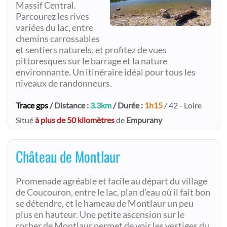
Massif Central.
Parcourez les rives
variées du lac, entre
chemins carrossables
et sentiers naturels, et profitez de vues
pittoresques sur le barrage et la nature
environnante. Un itinéraire idéal pour tous les
niveaux de randonneurs.
Trace gps
/ Distance :
3.3km
/ Durée :
1h15
/ 42 - Loire
Situé
à plus de 50 kilomètres
de
Empurany
Château de Montlaur
Promenade agréable et facile au départ du village
de Coucouron, entre le lac, plan d’eau où il fait bon
se détendre, et le hameau de Montlaur un peu
plus en hauteur. Une petite ascension sur le
rocher de Montlaur permet de voir les vestiges du