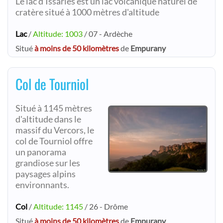
Le lac d'Issarlès est un lac volcanique naturel de
cratère situé à 1000 mètres d'altitude
Lac
/
Altitude: 1003
/ 07 - Ardèche
Situé
à moins de 50 kilomètres
de
Empurany
Col de Tourniol
Situé à 1145 mètres
d'altitude dans le
massif du Vercors, le
col de Tourniol offre
un panorama
grandiose sur les
paysages alpins
environnants.
Col
/
Altitude: 1145
/ 26 - Drôme
Situé
à moins de 50 kilomètres
de
Empurany